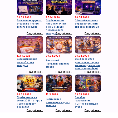
06.05.2026
27.04.2026
26.04.2026
Расписание круглых
Опубликованы
Обновлён раздел с
столов по итогам
промежуточные
образовательными
1 этапа конкурса
рекомендации
видеоматериалами
первого этапа
конкурса
Подробнее...
Подробнее...
Подробнее...
17.04.2026
09.04.2026
06.04.2026
Завершён приём
Уже более 2000
Внимание!
заявок 1 этапа
участников подали
Продление приёма
конкурса
заявки и сделали шаг
заявок!
навстречу победе!
Подробнее...
Подробнее...
Подробнее...
26.03.2026
10.3.2026
09.03.2026
Приём заявок на
Онлайн-
Расширение
сезон 2026 - открыт
голосование.
номинации медиа-
и уже набирает
ТОП-50 на каждом
креатив
обороты!
этапе
Подробнее...
Подробнее...
Подробнее...