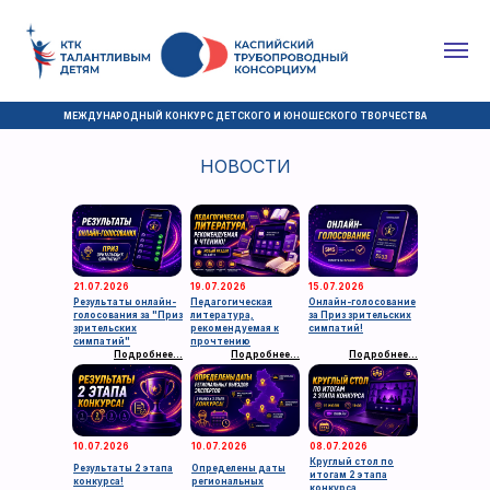
МЕЖДУНАРОДНЫЙ КОНКУРС ДЕТСКОГО И ЮНОШЕСКОГО ТВОРЧЕСТВА
НОВОСТИ
21.07.2026
19.07.2026
15.07.2026
Результаты онлайн-
Педагогическая
Онлайн-голосование
голосования за "Приз
литература,
за Приз зрительских
зрительских
рекомендуемая к
симпатий!
симпатий"
прочтению
Подробнее...
Подробнее...
Подробнее...
10.07.2026
10.07.2026
08.07.2026
Круглый стол по
Результаты 2 этапа
Определены даты
итогам 2 этапа
конкурса!
региональных
конкурса