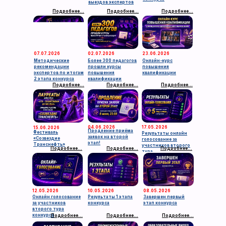
выездов экспертов
Подробнее...
Подробнее...
Подробнее...
07.07.2026
02.07.2026
23.06.2026
Методические
Более 300 педагогов
Онлайн-курс
рекомендации
прошли курсы
повышения
экспертов по итогам
повышения
квалификации
2 этапа конкурса
квалификации
Подробнее...
Подробнее...
Подробнее...
04.06.2026
17.05.2026
15.06.2026
Продление приёма
Фестиваль
Результаты онлайн
заявок на второй
«Созвездие
голосование за
этап!
Транснефть»
участников второго
Подробнее...
Подробнее...
Подробнее...
тура
12.05.2026
10.05.2026
08.05.2026
Онлайн голосование
Результаты 1 этапа
Завершен первый
за участников
конкурса
этап конкурса
второго тура
конкурса
Подробнее...
Подробнее...
Подробнее...