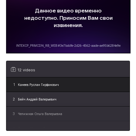
12 videos
1
Канеев Руслан Гирфанович
2
Бейч Андрей Валерьевич
3
Чепижная Ольга Валерьевна
4
Ященко Марина Борисовна