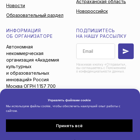
Астраханская область
Новости
Новороссийск
Образовательный раздел
ИНФОРМАЦИЯ
ПОДПИШИТЕСЬ
ОБ ОРГАНИЗАТОРЕ
НА НАШУ РАССЫЛКУ
Автономная
некоммерческая
организация «Академия
Нажимая кнопку «Отправить»,
культурных
вы соглашаетесь с Положением
о конфиденциальности данных.
и образовательных
инноваций» Россия
Москва ОГРН 1 157 700
009 609
Управлять файлами cookie
Мы используем файлы cookie, чтобы обеспечить наилучший опыт работы с
сайтом.
© 2026 Автономная
Пользовательское
некоммерческая организация
соглашение
Принять всё
«Академия культурных
Положение о
и образовательных
конфиденциальности данных