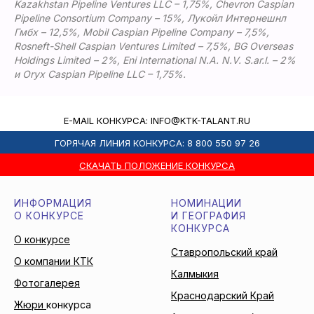
Kazakhstan Pipeline Ventures LLC – 1,75%, Chevron Caspian
Pipeline Consortium Company – 15%, Лукойл Интернешнл
Гмбх – 12,5%, Mobil Caspian Pipeline Company – 7,5%,
Rosneft-Shell Caspian Ventures Limited – 7,5%, BG Overseas
Holdings Limited – 2%, Eni International N.A. N.V. S.ar.l. – 2%
и Oryx Caspian Pipeline LLC – 1,75%.
E-MAIL КОНКУРСА: INFO@KTK-TALANT.RU
ГОРЯЧАЯ ЛИНИЯ КОНКУРСА: 8 800 550 97 26
СКАЧАТЬ ПОЛОЖЕНИЕ КОНКУРСА
ИНФОРМАЦИЯ
НОМИНАЦИИ
О КОНКУРСЕ
И ГЕОГРАФИЯ
КОНКУРСА
О конкурсе
Ставропольский край
О компании КТК
Калмыкия
Фотогалерея
Краснодарский Край
Жюри
конкурса