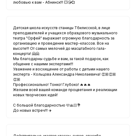
любовью к вам - Абнинск!!! 💥😘💞
Детская школа искусств станицы Тбилисской, в лице
преподавателей и учащихся образцового музыкального
театра "Орфей" выражает огромную благодарность за
организацию и проведение мастер-классов. Все на
высоте!!! От самых мелочей до масштабного гала-
концерта! 🤗🤗
Мы благодарны судьбе и вам, за такой подарок, как
общение с нашими экспертами!!!
Уважение и восхищение от работы с детьми нашего
эксперта - Кольцова Александра Николаевича! 👏🏼👏🏼
👏🏼
Профессионально! Тонко! Глубоко! 🔥🔥🔥
Желаем всей вашей команде процветания и реализации
новых творческих идей!
С большой благодарностью 🩷🙏🏻💐
До новых встреч!!! ✈️
Действительно, мастер классы-супер, спасибо