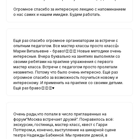
Огромное спасибо за интересную лекцию с напоминанием
о нас самих и нашем имидже. Будем работать.
Ещё раз спасибо огромное организаторам за встречи с
опытным педагогом. Все мастер классы просто класс👍
Марии Витальевне - браво!👏👏👏 Новые методики очень
интересные. Вчера буквально на занятиях выполняли со
своими ребятами на практике упражнения с первого
мастер класса. Встречи с педагогом просто пролетали
незаметно. Потому что было очень интересно. Ещё раз
огромное спасибо за возможность поучиться новому и
интересному. И применить на практике со своими детьми.
Ещё раз браво👏👏👏♥️
Очень рады,что попали в число приглашенных на
форум"Москва встречает друзей". Понравилось всё:
экскурсии, гостиница, мастер класс, квест с Гарри
Поттером,и, конечно, выступление на шикарной сцене
театра Надежды Бабкиной. Мы привезли домой, в