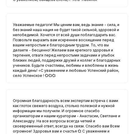
Уважаемые педагоги! Мы ценим вам, ведь знание - сила, и
без знаний наша нация не будет такой сильной, здоровой и
непобедимой. Хочется от всей души поблагодарить вас.
Позвольте выразить вам искреннее восхищение перед
вашим непростым и благородным трудом. То, что вы
делаете - бесценно! Желаем вам крепкого здоровья и
терпения, отваги перед непростыми задачами и улыбок
близких людей, поддержки друзей и коллег и благодарных
учеников. Будьте счастливы, любимы и влюблены в жизнь
каждый день! ⭐️С уважением и любовью Успенский район,
село Успенское ! 💞💞💞
Огромная благодарность всем экспертам встреча с вами
как глоток свежего воздуха, столько полезной и нужной
информации мы получили. И огромное спасибо
организаторам и нашим кураторам - Анастасии, Светлане и
Александру. На все вопросы всегда четкий и
своевременный ответ, всегда на связи. Спасибо вам Всем
огромное! Здоровья вам и счастья 💞 С уважением и