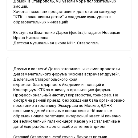
Домой, в Ставрополь, мы увезли море положительных
эмоций.
Хочется пожелать процветания и долголетия конкурсу
"КТК - талантливым детям" и Академии культурных и
образовательных инноваций!
Выступала Шматченко Дарья (флейта), педагог Новицкая
Ирина Николаевна
Детская музыкальная школа №1 г. Ставрополь
Друзья и коллеги! Долго готовились и как миг пролетели
дни замечательного форума "Москва встречает друзей".
Делегация Ставропольского края
выражает благодарность Академии инноваций и
Консорциум КТК за отличную организацию форума.
Профессиональный институт кураторства, трансфер. Не
смотря на ранний приезд, без ожидания бала организовано
поселение в гостиницу. Экскурсии по Москве, ВДНХ
оставили у детей отличные впечатления. Чёткие и не
обременяющие репетиции, интаресный квест. И конечно
же великолепный гала-концерт. Какие у нас талантливые
дети! Ещё раз большое спасибо за тёплый приём.
Старший Ставропольской группы Лауреат премии