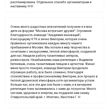
распланирована. Отдельное спасибо организаторам и
наставнику 🩷🩷
Очень много радостных впечатлений получили я и мои
дети на форуме "Москва встречает друзей". Огромная
благодарность команде "Академия инноваций",
Консорциуму КТК и лично Виктории, которая очень
правильно организовала каждую минуту нашего
пребывания в Москве. Мы попали в мир творчества в
сочетании с экскурсиями, теплой атмосферой, созданной
для нас.Увидели работу талантливых актеров,
режиссеров. Незабываемы наши репетиции с Вадимом
Евтеевым, очень талантливым певцом и артистом. Финал
меня просто покорил, команда Виктории проделала
огромную работу, все было слажено, благодаря
спокойствию и профессионализму Виктории, все прошло в
теплой дружеской атмосфере,хотя организаторы устали
больше нас, все эти дни они были с нами, и в вечерние
репетиции тоже засиживались с нами до полуночи. Много
сил вам, здоровья и энергии, вы подарили нам сказку.
Ставропольский край. г. Ипатово, Хвостова Г. Н