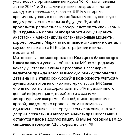
участвовал в организации конкурса "КТК - талантливым
детям 2024" 🔥 Это самый лучший подарок для детей -
вклад в их творческое развитие
. 🫶🏼 Мы впервые
принимаем участие в таком глобальном конкурсе, и уже
видим рост и ставим цели на будущее 🎯, чтобы
продолжать развиваться и совершенствовать свои навыки
🌟.
Отдельные слова благодарности
хочу выразить
Анастасии и Александру за организационные моменты,
корреспонденту Марии за позитивное отношение к детям и
кружочки на канале КТК с фотографиями и видео в
моменте. 📸
Мы посетили все мастер-классы
Кольцова Александра
Николаевича
и успели побывать на МК по эстрадному
вокалу у Евтеева Вадима Сергеевича. Благодарим
педагогов прежде всего за высокую оценку творчества
детей на 1 и 2 этапах конкурса🏆 и возможность учиться у
лучших экспертов на очных мастер-классов. МК были
очень полезные и содержательные.✅ Мы узнали много
ценной информации ⚡️, поработали с разными
литературными жанрами - басней, стихотворением и
прозой, плодотворно провели время в компании
единомышленников. Непередаваемые эмоции, а также
добрые пожелания и автограф Александра Николаевича
останутся у нас на долгую память.💥 Мы не говорим Вам до
свидания, а говорим "До скорых встреч! "🩷
С уважением, Свищева Елена, г. Усть-Лабинск