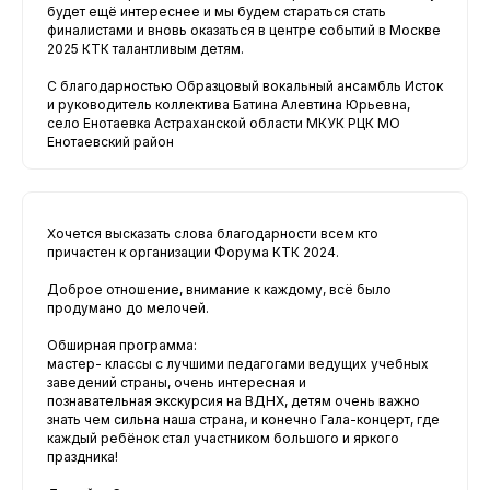
будет ещё интереснее и мы будем стараться стать
финалистами и вновь оказаться в центре событий в Москве
2025 КТК талантливым детям.
С благодарностью Образцовый вокальный ансамбль Исток
и руководитель коллектива Батина Алевтина Юрьевна,
село Енотаевка Астраханской области МКУК РЦК МО
Енотаевский район
Хочется высказать слова благодарности всем кто
причастен к организации Форума КТК 2024.
Доброе отношение, внимание к каждому, всё было
продумано до мелочей.
Обширная программа:
мастер- классы с лучшими педагогами ведущих учебных
заведений страны, очень интересная и
познавательная экскурсия на ВДНХ, детям очень важно
знать чем сильна наша страна, и конечно Гала-концерт, где
каждый ребёнок стал участником большого и яркого
праздника!