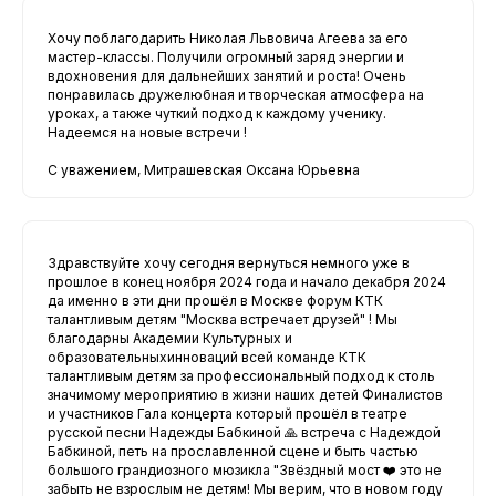
Хочу поблагодарить Николая Львовича Агеева за его
мастер-классы. Получили огромный заряд энергии и
вдохновения для дальнейших занятий и роста! Очень
понравилась дружелюбная и творческая атмосфера на
уроках, а также чуткий подход к каждому ученику.
Надеемся на новые встречи !
С уважением, Митрашевская Оксана Юрьевна
Здравствуйте хочу сегодня вернуться немного уже в
прошлое в конец ноября 2024 года и начало декабря 2024
да именно в эти дни прошёл в Москве форум КТК
талантливым детям "Москва встречает друзей" ! Мы
благодарны Академии Культурных и
образовательныхинноваций всей команде КТК
талантливым детям за профессиональный подход к столь
значимому мероприятию в жизни наших детей Финалистов
и участников Гала концерта который прошёл в театре
русской песни Надежды Бабкиной 🙏 встреча с Надеждой
Бабкиной, петь на прославленной сцене и быть частью
большого грандиозного мюзикла "Звёздный мост ❤️ это не
забыть не взрослым не детям! Мы верим, что в новом году