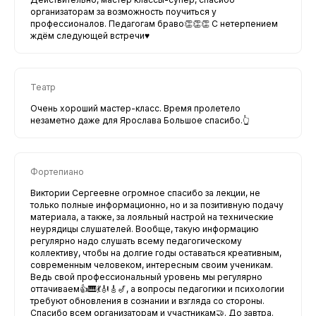
организаторам за возможность поучиться у
профессионалов. Педагогам браво👏👏👏 С нетерпением
ждём следующей встречи♥️
Театр
Очень хороший мастер-класс. Время пролетело
незаметно даже для Ярослава Большое спасибо.👆
Фортепиано
Виктории Сергеевне огромное спасибо за лекции, не
только полные информационно, но и за позитивную подачу
материала, а также, за лояльный настрой на технические
неурядицы слушателей. Вообще, такую информацию
регулярно надо слушать всему педагогическому
коллективу, чтобы на долгие годы оставаться креативным,
современным человеком, интересным своим ученикам.
Ведь свой профессиональный уровень мы регулярно
оттачиваем👍🎹💃🎻🎸🎷, а вопросы педагогики и психологии
требуют обновления в сознании и взгляда со стороны.
Спасибо всем организаторам и участникам🤝. До завтра.