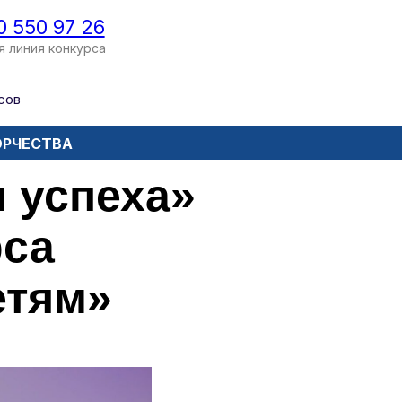
0 550 97 26
я линия конкурса
сов
ОРЧЕСТВА
 успеха»
рса
етям»