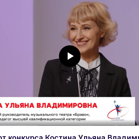
рт конкурса Костина Ульяна Владим