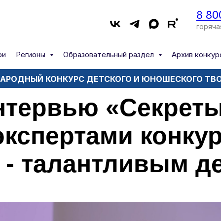
8 80
горяча
ри
Регионы
Образовательный раздел
Архив конкур
РОДНЫЙ КОНКУРС ДЕТСКОГО И ЮНОШЕСКОГО ТВ
нтервью «Секреты
экспертами конку
 - талантливым д