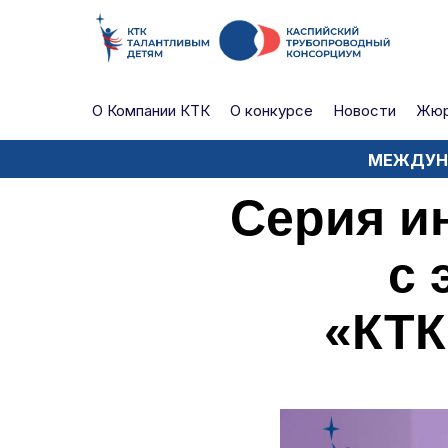
О Компании КТК
О конкурсе
Новости
Жю
МЕЖДУНА
Серия и
с 
«КТК