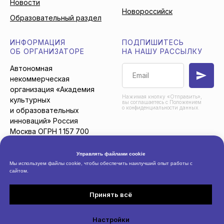
Новости
Новороссийск
Образовательный раздел
ИНФОРМАЦИЯ
ПОДПИШИТЕСЬ
ОБ ОРГАНИЗАТОРЕ
НА НАШУ РАССЫЛКУ
Автономная
некоммерческая
организация «Академия
Нажимая кнопку «Отправить»,
культурных
вы соглашаетесь с Положением
о конфиденциальности данных.
и образовательных
инноваций» Россия
Москва ОГРН 1 157 700
009 609
Управлять файлами cookie
Мы используем файлы cookie, чтобы обеспечить наилучший опыт работы с
сайтом.
© 2026 Автономная
Пользовательское
некоммерческая организация
соглашение
Принять всё
«Академия культурных
Положение о
и образовательных
конфиденциальности данных
Настройки
инноваций»
Карта сайта