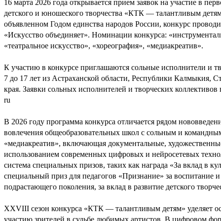
16 марта 2026 года открывается прием заявок на участие в пе
детского и юношеского творчества «КТК — талантливым детям
объявленном Годом единства народов России, конкурс проводит
«Искусство объединяет». Номинации конкурса: «инструменталь
«театральное искусство», «хореография», «медиакреатив».
К участию в конкурсе приглашаются сольные исполнители и тв
7 до 17 лет из Астраханской области, Республики Калмыкия, С
края. Заявки сольных исполнителей и творческих коллективов 
ru
В 2026 году программа конкурса отличается рядом нововведен
вовлечения общеобразовательных школ с сольным и командны
«медиакреатив», включающая документальные, художественны
использованием современных цифровых и нейросетевых техно
система специальных призов, таких как награда «За вклад в ку
специальный приз для педагогов «Признание» за воспитание и
подрастающего поколения, за вклад в развитие детского творче
XXVIII сезон конкурса «КТК — талантливым детям» уделяет о
участию зрителей в судьбе любимых артистов. В цифровом фор