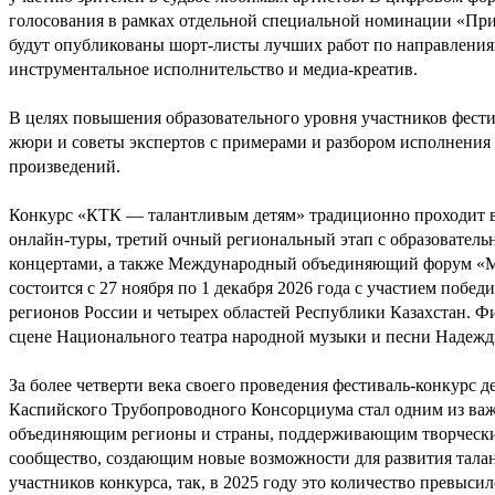
голосования в рамках отдельной специальной номинации «Приз
будут опубликованы шорт-листы лучших работ по направлениям
инструментальное исполнительство и медиа-креатив.
В целях повышения образовательного уровня участников фест
жюри и советы экспертов с примерами и разбором исполнения
произведений.
Конкурс «КТК — талантливым детям» традиционно проходит в 
онлайн-туры, третий очный региональный этап с образователь
концертами, а также Международный объединяющий форум «Мо
состоится с 27 ноября по 1 декабря 2026 года с участием побед
регионов России и четырех областей Республики Казахстан. Ф
сцене Национального театра народной музыки и песни Надеж
За более четверти века своего проведения фестиваль-конкурс д
Каспийского Трубопроводного Консорциума стал одним из ва
объединяющим регионы и страны, поддерживающим творческие
сообщество, создающим новые возможности для развития талан
участников конкурса, так, в 2025 году это количество превысил