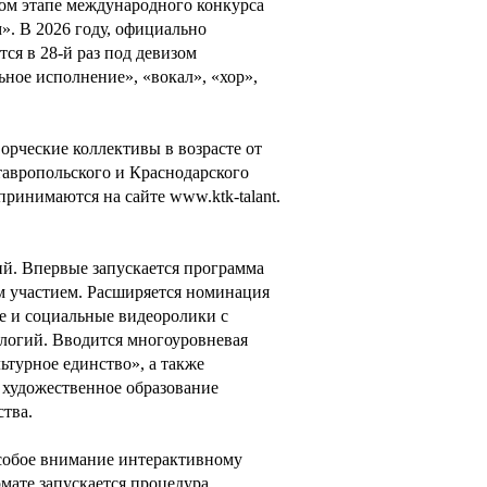
рвом этапе международного конкурса
». В 2026 году, официально
ся в 28-й раз под девизом
ное исполнение», «вокал», «хор»,
орческие коллективы в возрасте от
тавропольского и Краснодарского
принимаются на сайте www.ktk-talant.
ий. Впервые запускается программа
м участием. Расширяется номинация
е и социальные видеоролики с
логий. Вводится многоуровневая
льтурное единство», а также
 художественное образование
ства.
собое внимание интерактивному
мате запускается процедура